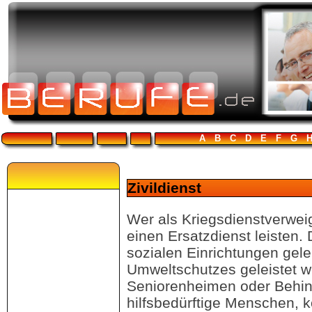
A
B
C
D
E
F
G
Zivildienst
Wer als Kriegsdienstverweig
einen Ersatzdienst leisten. 
sozialen Einrichtungen gele
Umweltschutzes geleistet w
Seniorenheimen oder Behind
hilfsbedürftige Menschen, 