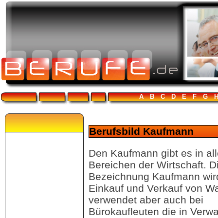
A
B
C
D
E
F
G
Berufsbild Kaufmann
Den Kaufmann gibt es in al
Bereichen der Wirtschaft. D
Bezeichnung Kaufmann wir
Einkauf und Verkauf von W
verwendet aber auch bei
Bürokaufleuten die in Verw