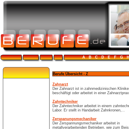
A
B
C
D
E
F
G
Berufe Übersicht - Z
Zahnarzt
Der Zahnarzt ist in zahnmedizinischen Klinik
beschäftigt oder arbeitet in einer Zahnarztpraxi
Zahntechniker
Der Zahntechniker arbeitet in einem zahntech
Labor. Er stellt in Handarbeit Zahnkronen,...
Zerspanungsmechaniker
Der Zerspannungsmechaniker arbeitet in
metallverarbeitenden Betrieben, wie zum Beis